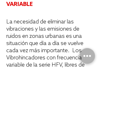
VARIABLE
La necesidad de eliminar las
vibraciones y las emisiones de
ruidos en zonas urbanas es una
situación que día a día se vuelve
cada vez más importante. Los
Vibrohincadores con frecuencia
variable de la serie HFV, libres de
resonancias en su puesta en
marcha y en su finalización, fueron
especialmente creados para esto.
Estas maquinas entregan una
excepcional performance mientras
minimizan el ruido y las vibraciones.
Permiten la variación de la
frecuencia y la amplitud para
adaptarse de forma óptima a las