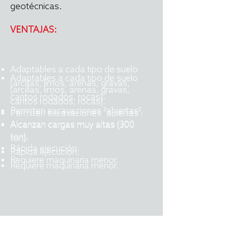
geotécnicas.
VENTAJAS:
Adaptables a cada tipo de suelo
Adaptables a cada tipo de suelo
(arcillas, limos, arenas, gravas,
(arcillas, limos, arenas, gravas,
cantos rodados, rocas).
cantos rodados, rocas).
Permiten excavaciones “abiertas”.
Permiten excavaciones “abiertas”.
Alcanzan cargas muy altas (300
Alcanzan cargas muy altas (300
ton).
ton).
Rápida ejecución.
Rápida ejecución.
Requiere maquinaria menor.
Requiere maquinaria menor.